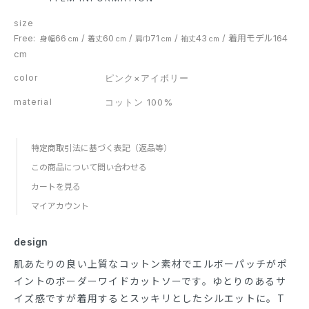
size
Free:
66
/
60
/
71
/
43
/
着用モデル164
身幅
cm
着丈
cm
肩巾
cm
袖丈
cm
cm
color
ピンク×アイボリー
material
コットン 100%
特定商取引法に基づく表記（返品等）
この商品について問い合わせる
カートを見る
マイアカウント
design
肌あたりの良い上質なコットン素材でエルボーパッチがポ
イントのボーダーワイドカットソーです。ゆとりのあるサ
イズ感ですが着用するとスッキリとしたシルエットに。T