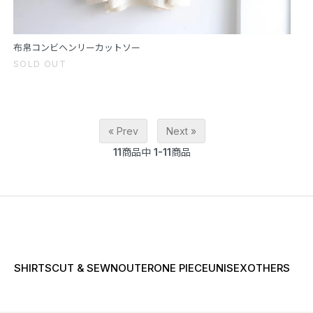
布帛コンビヘンリーカットソー
SOLD OUT
« Prev
Next »
11
商品中
1-11
商品
SHIRTS
CUT & SEWN
OUTER
ONE PIECE
UNISEX
OTHERS