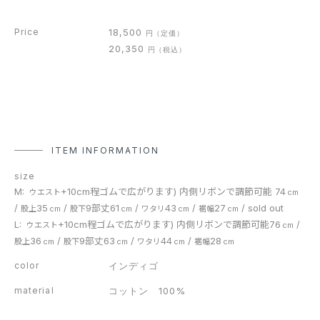
Price
18,500
円
（定価）
20,350
円
（税込）
ITEM INFORMATION
size
M:
+10cm程ゴムで広がります) 内側リボンで調節可能 74
ウエスト
cm
/
35
/
9部丈61
/
43
/
27
/
sold out
股上
cm
股下
cm
ワタリ
cm
裾幅
cm
L:
+10cm程ゴムで広がります) 内側リボンで調節可能76
/
ウエスト
cm
36
/
9部丈63
/
44
/
28
股上
cm
股下
cm
ワタリ
cm
裾幅
cm
color
インディゴ
material
コットン 100%