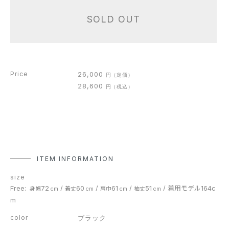
SOLD OUT
Price
26,000
円
（定価）
28,600
円
（税込）
ITEM INFORMATION
size
Free:
72
/
60
/
61
/
51
/
着用モデル164c
身幅
cm
着丈
cm
肩巾
cm
袖丈
cm
m
color
ブラック